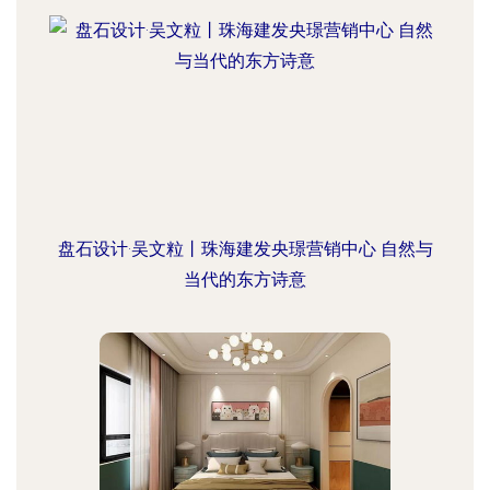
盘石设计·吴文粒丨珠海建发央璟营销中心 自然与
当代的东方诗意