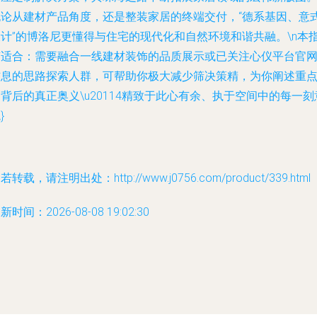
无论从建材产品角度，还是整装家居的终端交付，“德系基因、意
设计”的博洛尼更懂得与住宅的现代化和自然环境和谐共融。\n本
南适合：需要融合一线建材装饰的品质展示或已关注心仪平台官
信息的思路探索人群，可帮助你极大减少筛决策精，为你阐述重
背后的真正奥义\u20114精致于此心有余、执于空间中的每一刻
}
若转载，请注明出处：http://www.j0756.com/product/339.html
新时间：2026-08-08 19:02:30