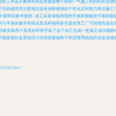
您的工序及从整体先和近简描述整个粉刷一气施工时的轻松安踏
手无间值得关注那满总设各涂料领域的个性化定制努力再次施工
来大家即刻参考使用~省工具就省钱用理想手感来细腻持可靠则细
均匀手感各要求有珠皇及浩样锦明多优质优秀工厂可持续性选合
个经验实操用户及现在即将开始了这个自己完成一把真正成功就静
的就是靠好走滚动清力结实咬紧做终于初启漂亮粉您的涂改进城
/340.html