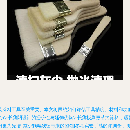
装涂料工具至关重要。本文将围绕如何评估工具精度、材料和功
\n
长薄闆设计的经济性与延伸优势
\n长薄板刷更节约涂料，
更为光洁, 减少颗粒残留带来的抱怨[参考实验手感的评测录]。