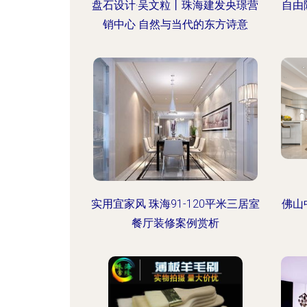
盘石设计·吴文粒丨珠海建发央璟营
自由
销中心 自然与当代的东方诗意
实用宜家风 珠海91-120平米三居室
佛山
餐厅装修案例赏析